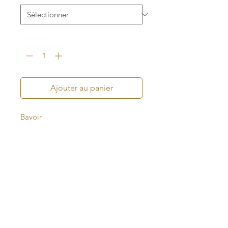
Quantité
*
Ajouter au panier
Bavoir
Le bavoir anti-bavouilles !
Il est réalisé à l'aide de coton
éponge très absorbant doublé par
une popeline de coton uni et
coloré.
Caractéristiques techniques :
o Taille : 0 à 9 mois
o Fermeture par une pression