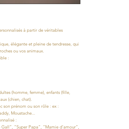
ersonnalisés à partir de véritables
que, élégante et pleine de tendresse, qui
proches ou vos animaux.
ble :
ultes (homme, femme), enfants (fille,
ux (chien, chat).
c son prénom ou son rôle : ex :
addy, Moustache...
nnalisé :
Le Gall”, “Super Papa”, “Mamie d’amour”,