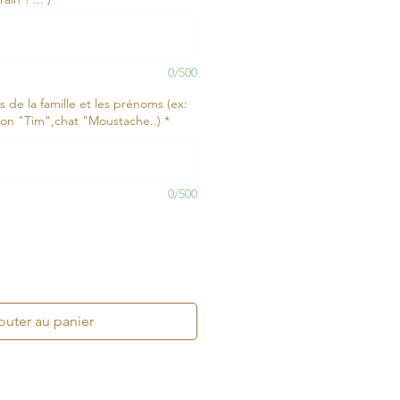
0/500
de la famille et les prénoms (ex:
n "Tim",chat "Moustache..)
*
0/500
outer au panier