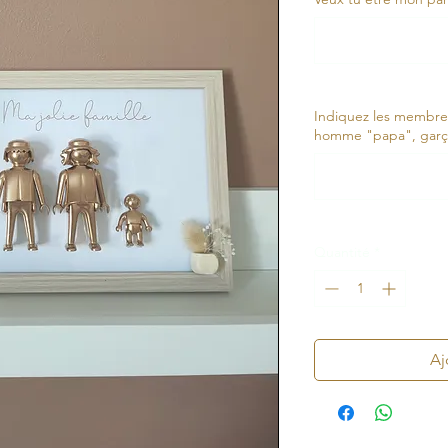
Indiquez les membres 
homme "papa", garço
Quantité
*
Aj