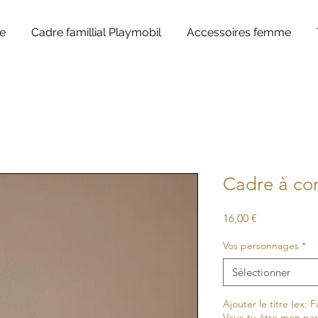
e
Cadre famillial Playmobil
Accessoires femme
Cadre à co
Prix
16,00 €
Vos personnages
*
Sélectionner
Ajouter le titre (ex: F
Veux tu être mon parra