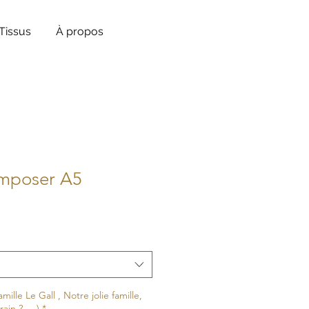
Tissus
À propos
mposer A5
amille Le Gall , Notre jolie famille,
in ? ... )
*