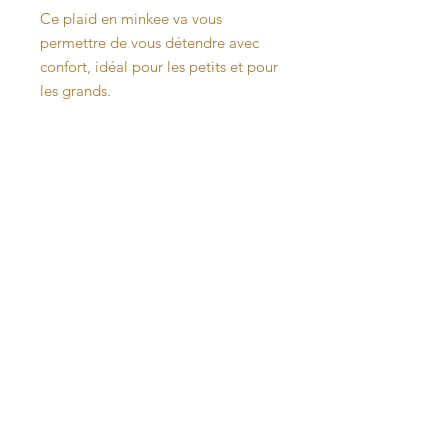
Ce plaid en minkee va vous
permettre de vous détendre avec
confort, idéal pour les petits et pour
les grands.
Caractéristiques techniques :
o
Dimensions : 90/70
o
Matière : un coté en minkee,
l'autre en coton avec une partie en
motif et uni séparé d'un passepoil.
o
Entretien : lavable en machine à
40°c maximum
o
Ne pas mettre au sèche-linge
o
Prénom : réalisé par transfert à
chaud (à spécifier en commentaire).
o
Autres coloris ou motifs : me
contacter par mail