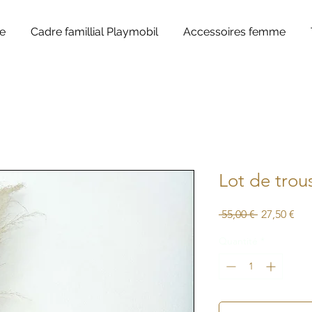
e
Cadre famillial Playmobil
Accessoires femme
Lot de trous
Prix
Prix
 55,00 € 
27,50 €
original
pro
Quantité
*