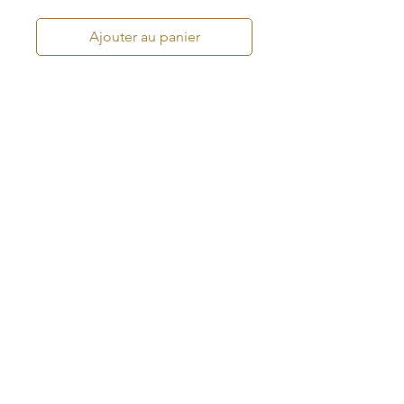
Ajouter au panier
Trousse de toilette matelassé
fleurie,
Dimensions 30x22 cm
30x16 cm
Nous contacter
floconetmoustache@outlook.fr
Mentions légales & CGV