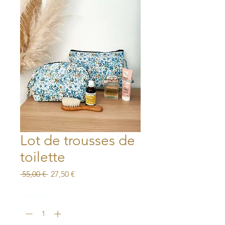
Lot de trousses de
toilette
Prix
Prix
 55,00 € 
27,50 €
original
promotionnel
Quantité
*